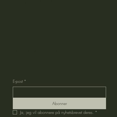
Opaker
Gård
Voks sammen med oss.
Abonnér på nyhetsbrevet vårt!
E-post
*
Abonner
Ja, jeg vil abonnere på nyhetsbrevet deres.
*