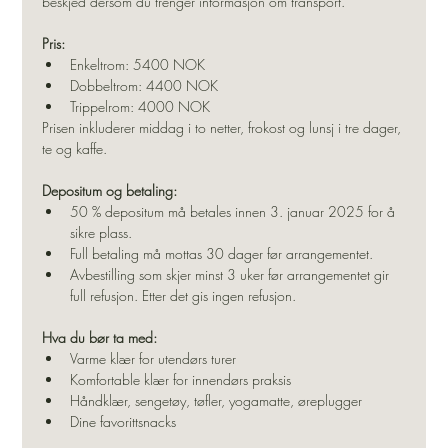
beskjed dersom du trenger informasjon om transport.
Pris:
Enkeltrom: 5400 NOK
Dobbeltrom: 4400 NOK
Trippelrom: 4000 NOK
Prisen inkluderer middag i to netter, frokost og lunsj i tre dager, 
te og kaffe.
Depositum og betaling:
50 % depositum må betales innen 3. januar 2025 for å 
sikre plass.
Full betaling må mottas 30 dager før arrangementet.
Avbestilling som skjer minst 3 uker før arrangementet gir 
full refusjon. Etter det gis ingen refusjon.
Hva du bør ta med:
Varme klær for utendørs turer
Komfortable klær for innendørs praksis
Håndklær, sengetøy, tøfler, yogamatte, øreplugger
Dine favorittsnacks