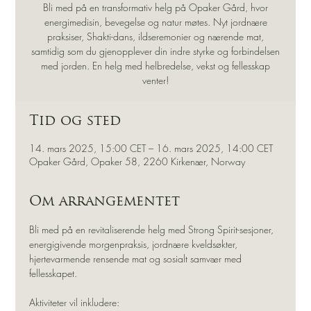
Bli med på en transformativ helg på Opaker Gård, hvor
energimedisin, bevegelse og natur møtes. Nyt jordnære
praksiser, Shakti-dans, ildseremonier og nærende mat,
samtidig som du gjenopplever din indre styrke og forbindelsen
med jorden. En helg med helbredelse, vekst og fellesskap
venter!
Tid og sted
14. mars 2025, 15:00 CET – 16. mars 2025, 14:00 CET
Opaker Gård, Opaker 58, 2260 Kirkenær, Norway
Om arrangementet
Bli med på en revitaliserende helg med Strong Spirit-sesjoner, 
energigivende morgenpraksis, jordnære kveldsøkter, 
hjertevarmende rensende mat og sosialt samvær med 
fellesskapet.
Aktiviteter vil inkludere: