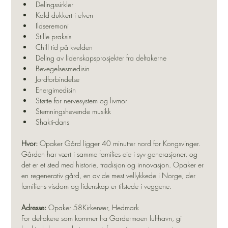
Delingssirkler
Kald dukkert i elven
Ildseremoni
Stille praksis
Chill tid på kvelden
Deling av lidenskapsprosjekter fra deltakerne
Bevegelsesmedisin
Jordforbindelse
Energimedisin
Støtte for nervesystem og livmor
Stemningshevende musikk
Shakti-dans
Hvor:
 Opaker Gård ligger 40 minutter nord for Kongsvinger. 
Gården har vært i samme families eie i syv generasjoner, og 
det er et sted med historie, tradisjon og innovasjon. Opaker er 
en regenerativ gård, en av de mest vellykkede i Norge, der 
familiens visdom og lidenskap er tilstede i veggene.
Adresse:
 Opaker 58Kirkenær, Hedmark
For deltakere som kommer fra Gardermoen lufthavn, gi 