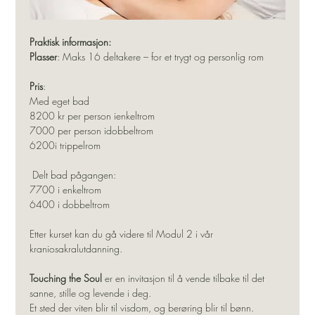
Praktisk informasjon:
Plasser
: Maks 16 deltakere – for et trygt og personlig rom
Pris
:
Med eget bad
8200 kr per person ienkeltrom
7000 per person idobbeltrom
6200i trippelrom
 Delt bad pågangen:
7700 i enkeltrom
6400 i dobbeltrom
Etter kurset kan du gå videre til Modul 2 i vår 
kraniosakralutdanning. 
Touching the Soul
 er en invitasjon til å vende tilbake til det 
sanne, stille og levende i deg.
Et sted der viten blir til visdom, og berøring blir til bønn.