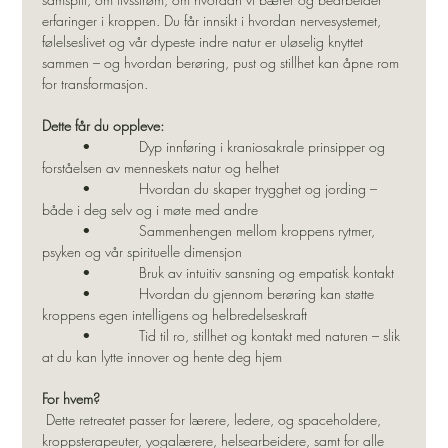
erfaringer i kroppen. Du får innsikt i hvordan nervesystemet, 
følelseslivet og vår dypeste indre natur er uløselig knyttet 
sammen – og hvordan berøring, pust og stillhet kan åpne rom 
for transformasjon.
Dette får du oppleve:
          •            Dyp innføring i kraniosakrale prinsipper og 
forståelsen av menneskets natur og helhet
          •            Hvordan du skaper trygghet og jording – 
både i deg selv og i møte med andre
          •            Sammenhengen mellom kroppens rytmer, 
psyken og vår spirituelle dimensjon
          •            Bruk av intuitiv sansning og empatisk kontakt
          •            Hvordan du gjennom berøring kan støtte 
kroppens egen intelligens og helbredelseskraft
          •            Tid til ro, stillhet og kontakt med naturen – slik 
at du kan lytte innover og hente deg hjem
For hvem?
 Dette retreatet passer for lærere, ledere, og spaceholdere, 
kroppsterapeuter, yogalærere, helsearbeidere, samt for alle 