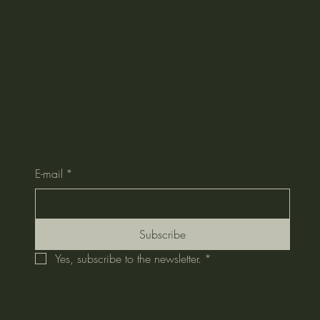
Grow with us. Subscribe!
E-mail
*
Subscribe
Yes, subscribe to the newsletter.
*