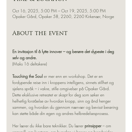
Oct 16, 2025, 5:00 PM – Oct 19, 2025, 5:00 PM
Opaker Gård, Opaker 58, 2260, 2260 Kirkenær, Norge
About the event
En invitasjon til å lytte innover – og berøre det dypeste i deg 
selv og andre.
(Maks 16 deltakere)
Touching the Soul
 er mer enn en workshop. Det er en 
fordypende reise inn i kroppens intelligens, sinnets stillhet og 
sjelens språk – i vakre, stille omgivelser på Opaker Gård. 
Dette eksklusive retreatet er skapt for deg som søker en 
helhetlig forståelse av hvordan kropp, sinn og ånd henger 
sammen, og hvordan du gjennom nærvær og bevisst berøring 
kan støtte både din egen og andres helbredelsesprosess.
Her lærer du ikke bare teknikker. Du lærer 
prinsipper
 – om 
samspill, om livsstrøm, om hvordan vi bærer og bearbeider 