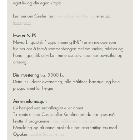
eget liv og din egen kropp.
Les mer om Cesilie her: 
www.koieklinikken.no
 eller på: 
Instagram
Hva er NLP?
Nevro Linguistisk Programmering (NLP) er en metode som 
hjelper oss å forstå sammenhengen mellom tanker, følelser og 
handlinger, slik at vi kan møte oss selv med mer bevissthet og 
omsorg.
Din investering
 fra: 5500 kr. 
Dette inkluderer overnatting, alle måltider, badstue, og hele 
programmet for helgen.
Annen informasjon
Gi beskjed ved matallergier eller annet. 
Ta kontakt med Cesilie eller Karoline om du har spørsmål 
knytte til programmet: 
cesilie@koieklinikken.no
Påmelding og alt annet praktisk rundt overnatting tas med 
Opaker: 
opaker@opaker.no