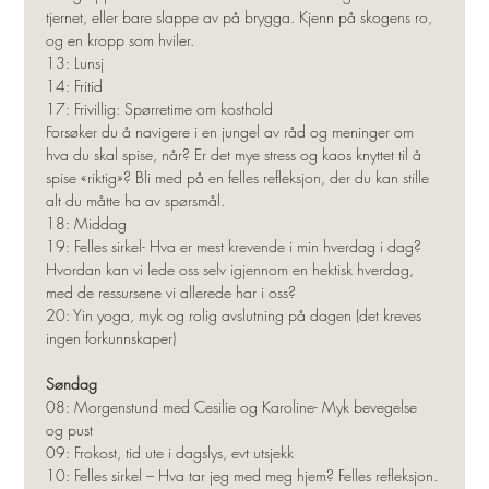
tjernet, eller bare slappe av på brygga. Kjenn på skogens ro, 
og en kropp som hviler.
13: Lunsj
14: Fritid
17: Frivillig: Spørretime om kosthold
Forsøker du å navigere i en jungel av råd og meninger om 
hva du skal spise, når? Er det mye stress og kaos knyttet til å 
spise «riktig»? Bli med på en felles refleksjon, der du kan stille 
alt du måtte ha av spørsmål.
18: Middag
19: Felles sirkel- Hva er mest krevende i min hverdag i dag?
Hvordan kan vi lede oss selv igjennom en hektisk hverdag, 
med de ressursene vi allerede har i oss?
20: Yin yoga, myk og rolig avslutning på dagen (det kreves 
ingen forkunnskaper)
Søndag
08: Morgenstund med Cesilie og Karoline- Myk bevegelse 
og pust
09: Frokost, tid ute i dagslys, evt utsjekk
10: Felles sirkel – Hva tar jeg med meg hjem? Felles refleksjon.