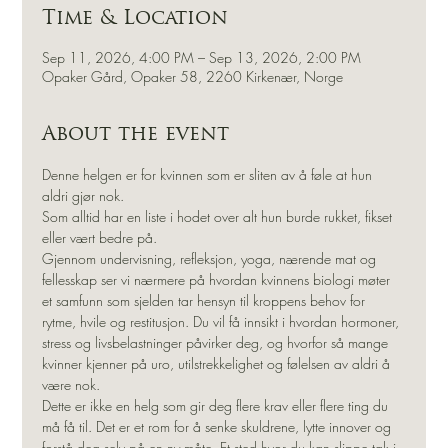
Time & Location
Sep 11, 2026, 4:00 PM – Sep 13, 2026, 2:00 PM
Opaker Gård, Opaker 58, 2260 Kirkenær, Norge
About the event
Denne helgen er for kvinnen som er sliten av å føle at hun 
aldri gjør nok.
Som alltid har en liste i hodet over alt hun burde rukket, fikset 
eller vært bedre på.
Gjennom undervisning, refleksjon, yoga, nærende mat og 
fellesskap ser vi nærmere på hvordan kvinnens biologi møter 
et samfunn som sjelden tar hensyn til kroppens behov for 
rytme, hvile og restitusjon. Du vil få innsikt i hvordan hormoner, 
stress og livsbelastninger påvirker deg, og hvorfor så mange 
kvinner kjenner på uro, utilstrekkelighet og følelsen av aldri å 
være nok.
Dette er ikke en helg som gir deg flere krav eller flere ting du 
må få til. Det er et rom for å senke skuldrene, lytte innover og 
forstå deg selv på en ny måte. Et sted hvor du kan slippe tak i 