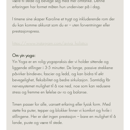
være til stede og bevege seg med mer omtanke. Denne 
erfaringen har formet måten hun underviser på i dag.
I timene sine skaper Karoline et trygt og inkluderende rom der 
du kan komme akkurat som du er – uten forventninger eller 
prestasjonspress.
https://www.instagram.com/aviva_holistics
Om yin yoga:
Yin Yoga er en rolig yogapraksis der vi holder sittende og 
liggende stillinger i 3-5 minutter. De lange, passive strekkene 
påvirker bindevev, fascier og ledd, og kan bidra til økt 
bevegelighet, fleksibilitet og bedre sirkulasjon. Samtidig får 
nervesystemet mulighet til å roe ned, noe som kan redusere 
stress og fremme en følelse av ro og balanse. 
Timen passer for alle, uansett erfaring eller fysisk form. Med 
støtte fra puter, tepper og blokker finner vi komfort og hvile i 
stillingene. Her er det ingen prestasjon – bare en mulighet til å 
lande, puste og være til stede.