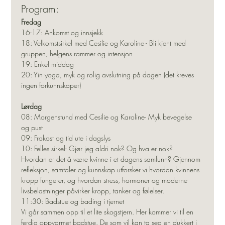
Program:
Fredag
16-17: Ankomst og innsjekk
18: Velkomstsirkel med Cesilie og Karoline - Bli kjent med 
gruppen, helgens rammer og intensjon
19: Enkel middag
20: Yin yoga, myk og rolig avslutning på dagen (det kreves 
ingen forkunnskaper)
Lørdag
08: Morgenstund med Cesilie og Karoline- Myk bevegelse 
og pust
09: Frokost og tid ute i dagslys
10: Felles sirkel- Gjør jeg aldri nok? Og hva er nok?
Hvordan er det å være kvinne i et dagens samfunn? Gjennom 
refleksjon, samtaler og kunnskap utforsker vi hvordan kvinnens 
kropp fungerer, og hvordan stress, hormoner og moderne 
livsbelastninger påvirker kropp, tanker og følelser.
11:30: Badstue og bading i tjernet
Vi går sammen opp til et lite skogstjern. Her kommer vi til en 
ferdig oppvarmet badstue. De som vil kan ta seg en dukkert i 