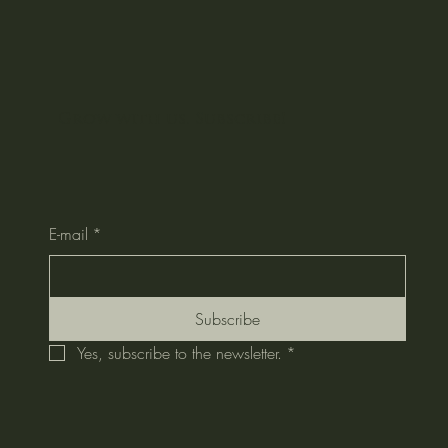
Grow with us. Subscribe!
E-mail
*
Subscribe
Yes, subscribe to the newsletter.
*