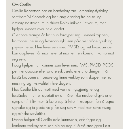
Om Cesilie
Cesilie Robertsen har en bachelorgrad i ernæringsfysiologi, 
sertifisert NLP-coach og har lang erfaring fra helse- og 
omsorgssektoren. Hun driver Koieklinikken i Elverum, men 
hjelper kvinner over hele landet.
Gjennom mange år har hun fordypet seg i kvinnekroppen, 
hormonell helse og hvordan syklusen påvirker både fysisk og 
psykisk helse. Hun lever selv med PMDD, og vet hvordan det 
kan oppleves når man føler at man er i en konstant kamp mot 
seg selv.
I dag hjelper hun kvinner som lever med PMS, PMDD, PCOS, 
perimenopause eller andre syklusrelaterte utfordringer til å 
forstå kroppen sin bedre og finne verktøy som skaper mer ro, 
mestring og livskvalitet i hverdagen.
Hos Cesilie blir du møtt med varme, nysgjerrighet og 
forståelse. Hun er opptatt av at målet ikke nødvendigvis er et 
symptomfritt liv, men å lære seg å lytte til kroppen, forstå egne 
signaler og ta gode valg for seg selv – med mer selvomsorg 
og mindre selvkritikk.
Denne helgen vil Cesilie dele kunnskap, erfaringer og 
konkrete verktøy som kan hjelpe deg til å stå stødigere i ditt 