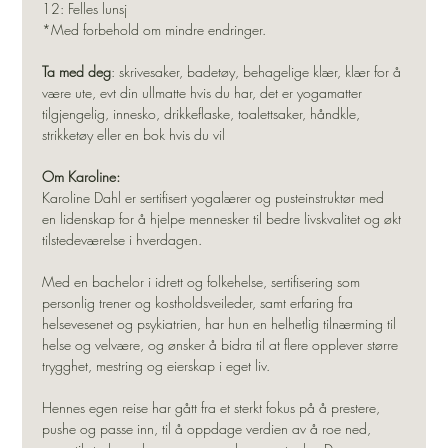
12: Felles lunsj
*Med forbehold om mindre endringer.
Ta med deg
: skrivesaker, badetøy, behagelige klær, klær for å 
være ute, evt din ullmatte hvis du har, det er yogamatter 
tilgjengelig, innesko, drikkeflaske, toalettsaker, håndkle, 
strikketøy eller en bok hvis du vil
Om Karoline:
Karoline Dahl er sertifisert yogalærer og pusteinstruktør med 
en lidenskap for å hjelpe mennesker til bedre livskvalitet og økt 
tilstedeværelse i hverdagen.
Med en bachelor i idrett og folkehelse, sertifisering som 
personlig trener og kostholdsveileder, samt erfaring fra 
helsevesenet og psykiatrien, har hun en helhetlig tilnærming til 
helse og velvære, og ønsker å bidra til at flere opplever større 
trygghet, mestring og eierskap i eget liv.
Hennes egen reise har gått fra et sterkt fokus på å prestere, 
pushe og passe inn, til å oppdage verdien av å roe ned, 