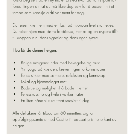
forestillingen om at du må fikse deg selv for å passe inn i et 
tempo som kanskje aldri var ment for deg. 
Du reiser ikke hjem med en fasit på hvordan livet skal leves. 
Du reiser hjem med større forståelse, mer ro og en dypere tillit 
til kroppen din, dens signaler og dens egen rytme.
Hva får du denne helgen:
Rolige morgenstunder med bevegelse og pust
Yin yoga på kvelden, krever ingen forkunnskaper
Felles sirkler med samtale, refleksjon og kunnskap
Lokal og hjemmelaget mat
Badstue og mulighet til å bade i tjernet
Fellesskap, ro og hvile i vakker natur
En liten håndplukket treat spesielt til deg
Alle deltakere får tilbud om 60 minutters digital 
oppfølgingssamtale med Cesilie til redusert pris i etterkant av 
helgen.