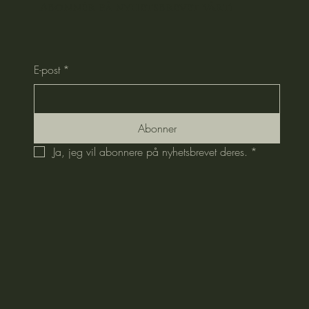
Abonnér på nyhetsbrevet vårt!
E-post
*
Abonner
Ja, jeg vil abonnere på nyhetsbrevet deres.
*