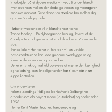
Vi arbejder på et dybere meditativ niveau (trance-tilstand), 
hvor afstanden mellem den åndelige verden og modtageren 
mindskes markant. Dette skaber en stærkere bro mellem dig 
og dine åndelige guider.
I løbet af weekenden vil vi blandt andet træne:
Trance Healing – En dybdegående healing, leveret af dit 
åndelige team af guider samt en af dine kære på den anden 
side.
Trance Tale – Her træner vi, hvordan vi i en udvidet 
bevidsthedstilstand kan lade guiderne overskygge os og 
formidle deres visdom og budskaber.
Det er en smuk og kraftfuld oplevelse at mærke den kærlighed 
og vejledning, den åndelige verden har til os – når vi tør 
slippe kontrollen.
Om underviseren
Paloma Zendings ( tidligere Jeanie-Marie Solberg) har 
arbeidet som clairvoyant medie ( autodidakt) og healer siden 
1998.
Hun er Reiki Master Teacher, Trancemedie og 