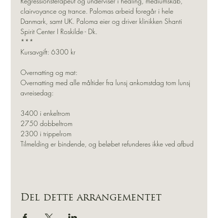
Regressionsterapeut og underviser i healing, mediumskab, 
clairvoyance og trance. Palomas arbeid foregår i hele 
Danmark, samt UK. Paloma eier og driver klinikken Shanti 
Spirit Center I Roskilde - Dk.
***
Kursavgift: 6300 kr
Overnatting og mat:
Overnatting med alle måltider fra lunsj ankomstdag tom lunsj 
avreisedag:
3400 i enkeltrom
2750 dobbeltrom
2300 i trippelrom
Tilmelding er bindende, og beløbet refunderes ikke ved afbud
Del dette arrangementet