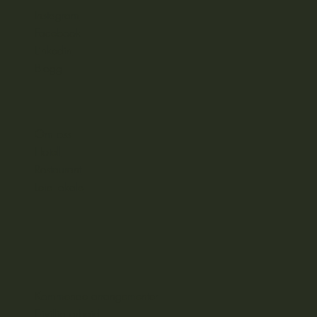
Instagram
Facebook
Linkedin
Blogg
Om oss
Hotell
Restaurant
Leie lokale
Kommende arrangementer
Frivillig arbeid