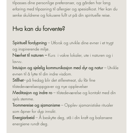
tilpasses dine personlige preferanser, og gården har lang 
erfaring med tilpasning til allergier og spesialkost. Her kan du 
senke skuldrene og fokusere fullt ut på din spirituelle reise.
Hva kan du forvente?
Spirituell fordypning
 – Utforsk og utvikle dine evner i et trygt 
og inspirerende miljø.
Nærhet til naturen – 
Kurs  i vakre lokaler, ute i naturen og i 
lavvu.
Intuisjon og sjelelig kommunikasjon med dyr og natur
 – Utvikle 
evnen til å lytte til din indre visdom.
Stillhet -
 på fredag blir det stilleretreat, du får fine 
tilstedeværelseoppgaver og nye opplevelser
Meditasjon og indre ro
 – tilstedeværelse og kontakt med din 
sjels stemme.
Trommereise og sjamanisme
 – Opplev sjamanistiske ritualer 
som åpner for dyp innsikt.
Energiarbeid
 – Å beskytte deg, stå i din kraft og balansere 
energiene rundt deg.