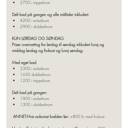
2700 i trippelrom
Delt bad på gangen og alle måltider inkludert:
4200 i enkeltrom
2900 i dobbeltrom
KUN LØRDAG OG SØNDAG
Priser overnatting fra lørdag til søndag inkludert lunsj og 
middag lørdag og frokost og lunsj søndag:
Med eget bad
2300 i enkeltrom
1650 dobbeltrom
1200 i trippelrom 
Delt bad på gangen:
1900 i enkeltrom
1300 i dobbeltrom
ANNET:Hvis ankomst kvelden før:
 +800 kr med frokost. 