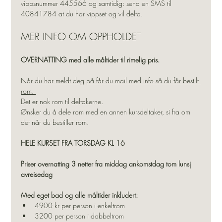
vippsnummer 445566 og samtidig: send en SMS til 
40841784 at du har vippset og vil delta. 
MER INFO OM OPPHOLDET
OVERNATTING med alle måltider til rimelig pris. 
Når du har meldt deg på får du mail med info så du får bestilt 
rom. 
Det er nok rom til deltakerne. 
Ønsker du å dele rom med en annen kursdeltaker, si fra om 
det når du bestiller rom. 
HELE KURSET FRA TORSDAG KL 16
Priser overnatting 3 netter fra middag ankomstdag tom lunsj 
avreisedag
Med eget bad og alle måltider inkludert:
4900 kr per person i enkeltrom
3200 per person i dobbeltrom