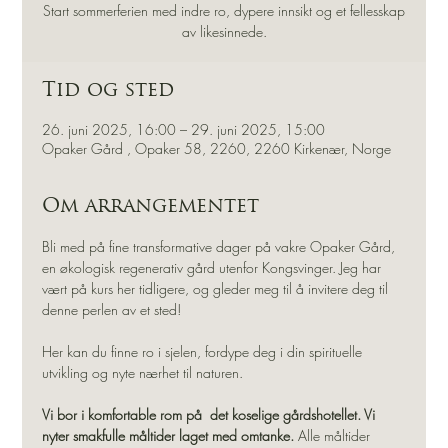
Start sommerferien med indre ro, dypere innsikt og et fellesskap
av likesinnede.
Tid og sted
26. juni 2025, 16:00 – 29. juni 2025, 15:00
Opaker Gård , Opaker 58, 2260, 2260 Kirkenær, Norge
Om arrangementet
Bli med på fine transformative dager på vakre Opaker Gård, 
en økologisk regenerativ gård utenfor Kongsvinger. Jeg har 
vært på kurs her tidligere, og gleder meg til å invitere deg til 
denne perlen av et sted! 
Her kan du finne ro i sjelen, fordype deg i din spirituelle 
utvikling og nyte nærhet til naturen.
Vi bor i komfortable rom på  det koselige gårdshotellet. Vi 
nyter smakfulle måltider laget med omtanke.
 Alle måltider 