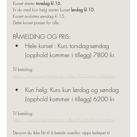
Kurset starter 
torsdag kl 16.
Er du med kun helg starter kurset 
lørdag kl 10. 
Kurset avsluttes søndag kl 15. 
Dette kurset passer for alle. 
PÅMELDING OG PRIS:
Hele kurset : Kurs torsdag-søndag 
(opphold kommer i tillegg) 7800 kr.
Til betaling: 
https://www.sisselgrana.no/offers/4LT5zk4a/checkout
Kun helg: Kurs kun lørdag og søndag 
(opphold kommer i tillegg) 6200 kr.
Til betaling: 
https://www.sisselgrana.no/offers/CvE6et3U/checkout
Dersom du ikke får til å betale ovenfor, vipps beløpet til 