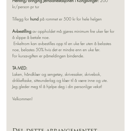
Henting/bringing Jernbanestasjonen i Kongsvinger:
 200 
kr/person pr tur
Tillegg for 
hund
 på rommet er 500 kr for hele helgen
Avbestilling
 av oppholdet må gjøres minimum fire uker før for 
å slippe å betale noe.
 Enkeltrom kan avbestilles opp til en uke før uten å belastes 
noe, belastes 50% hvis det er mindre enn en uke før. 
For kursavgiften er påmeldingen bindende. 
TA MED:
Laken, håndklær og sengetøy, skrivesaker, skrivebok, 
drikkeflaske, sitteunderlag og klær til å være inne og ute. 
Jeg gleder meg til å hjelpe deg i din personlige vekst!  
Velkommen! 