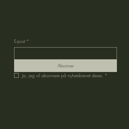
Voks sammen med oss.
Abonnér på nyhetsbrevet vårt!
E-post
*
Abonner
Ja, jeg vil abonnere på nyhetsbrevet deres.
*