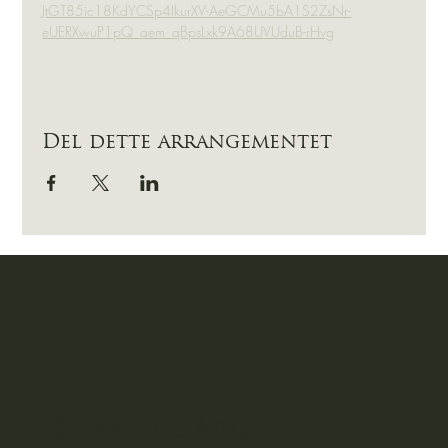
JtGT85ic18KdYCSp4IkurXV-AeGCMu5bA1S2ZsNr-
eUERXwuP1pQ_aem_qBpsLxk9A68UVUduB-rHvg
Del dette arrangementet
Opaker
Gård