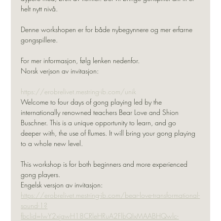
helt nytt nivå.
Denne workshopen er for både nybegynnere og mer erfarne 
gongspillere.
For mer informasjon, følg lenken nedenfor.
Norsk verjson av invitasjon:
https://erobrelivet.mestring-ib.com/unik
Welcome to four days of gong playing led by the 
internationally renowned teachers Bear Love and Shion 
Buschner. This is a unique opportunity to learn, and go 
deeper with, the use of flumes. It will bring your gong playing 
to a whole new level.
This workshop is for both beginners and more experienced 
gong players.
Engelsk versjon av invitasjon:
https://erobrelivet.mestring-ib.com/bear-love-transformational-
sound-1?
fbclid=IwY2xjawH18CRleHRuA2FlbQIxMAABHQwlc-