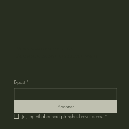
Voks sammen med oss.
Abonnér på nyhetsbrevet vårt!
E-post
*
Abonner
Ja, jeg vil abonnere på nyhetsbrevet deres.
*