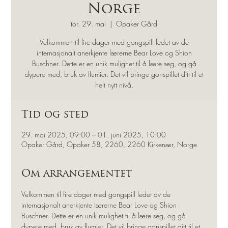
Norge
tor. 29. mai
  |  
Opaker Gård
Velkommen til fire dager med gongspill ledet av de
internasjonalt anerkjente lærerne Bear Love og Shion
Buschner. Dette er en unik mulighet til å lære seg, og gå
dypere med, bruk av flumier. Det vil bringe gonspillet ditt til et
helt nytt nivå.
Tid og sted
29. mai 2025, 09:00 – 01. juni 2025, 10:00
Opaker Gård, Opaker 58, 2260, 2260 Kirkenær, Norge
Om arrangementet
Velkommen til fire dager med gongspill ledet av de 
internasjonalt anerkjente lærerne Bear Love og Shion 
Buschner. Dette er en unik mulighet til å lære seg, og gå 
dypere med, bruk av flumier. Det vil bringe gonspillet ditt til et 