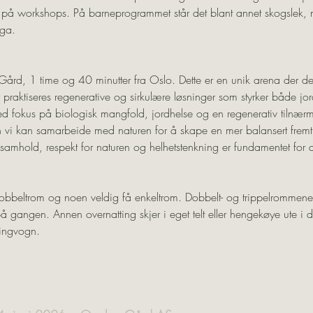
 på workshops. På barneprogrammet står det blant annet skogslek, m
oga.
ård, 1 time og 40 minutter fra Oslo. Dette er en unik arena der d
r praktiseres regenerative og sirkulære løsninger som styrker både 
d fokus på biologisk mangfold, jordhelse og en regenerativ tilnærmi
i kan samarbeide med naturen for å skape en mer balansert fremtid.
samhold, respekt for naturen og helhetstenkning er fundamentet for a
n dobbeltrom og noen veldig få enkeltrom. Dobbelt- og trippelromme
gangen. Annen overnatting skjer i eget telt eller hengekøye ute i de
ingvogn.