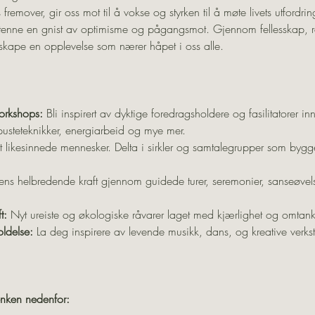
fremover, gir oss mot til å vokse og styrken til å møte livets utfordrin
 tenne en gnist av optimisme og pågangsmot. Gjennom fellesskap, re
skape en opplevelse som nærer håpet i oss alle.
orkshops: 
Bli inspirert av dyktige foredragsholdere og fasilitatorer in
usteteknikker, energiarbeid og mye mer.
 likesinnede mennesker. Delta i sirkler og samtalegrupper som bygger
ns helbredende kraft gjennom guidede turer, seremonier, sanseøvelse
t:
 Nyt ureiste og økologiske råvarer laget med kjærlighet og omtan
oldelse:
 La deg inspirere av levende musikk, dans, og kreative verks
lenken nedenfor: