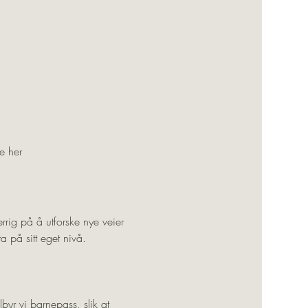
e her
errig på å utforske nye veier 
 på sitt eget nivå. 
lbyr vi barnepass, slik at 