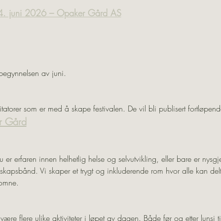
24. juni 2026 – Opaker Gård AS
i begynnelsen av juni. 
itatorer som er med å skape festivalen. De vil bli publisert fortløpend
r Gård
du er erfaren innen helhetlig helse og selvutvikling, eller bare er nysgj
kapsbånd. Vi skaper et trygt og inkluderende rom hvor alle kan delta
komne.
re flere ulike aktiviteter i løpet av dagen. Både før og etter lunsj ti