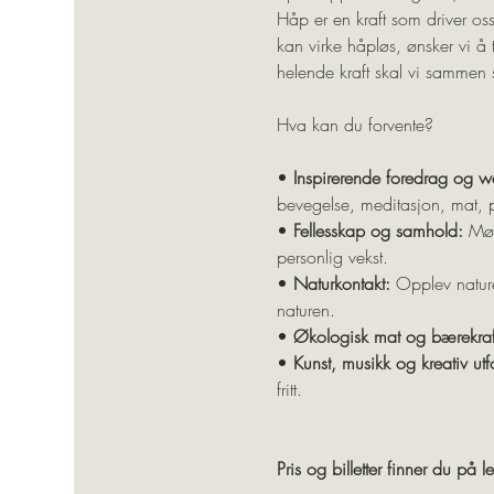
Håp er en kraft som driver oss 
kan virke håpløs, ønsker vi å
helende kraft skal vi sammen 
Hva kan du forvente?
•
 Inspirerende foredrag og w
bevegelse, meditasjon, mat, p
• 
Fellesskap og samhold: 
Møt
personlig vekst.
• 
Naturkontakt:
 Opplev nature
naturen.
• 
Økologisk mat og bærekraf
• 
Kunst, musikk og kreativ utf
fritt.
Pris og billetter finner du på 