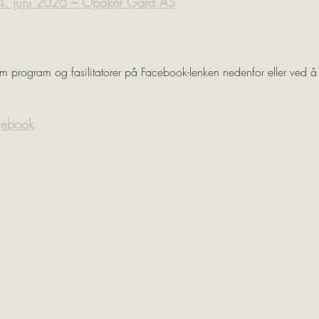
24. juni 2026 – Opaker Gård AS
 program og fasilitatorer på Facebook-lenken nedenfor eller ved å 
cebook