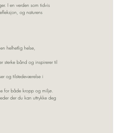
ger. I en verden som tidvis 
fleksjon, og naturens 
nen helhetlig helse, 
 sterke bånd og inspirerer til 
r og tilstedeværelse i 
ke for både kropp og miljø.
teder der du kan uttrykke deg 