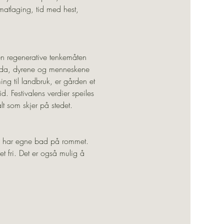
atlaging, tid med hest, 
en regenerative tenkemåten 
jorda, dyrene og menneskene 
ng til landbruk, er gården et 
 Festivalens verdier speiles 
lt som skjer på stedet.
ne har egne bad på rommet. 
t fri. Det er også mulig å 