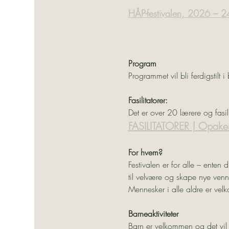
HÅP-festivalen, 2026 – 
Program
Programmet vil bli ferdigstilt 
Fasilitatorer:
Det er over 20 lærere og fasil
FASILITATORER | Opake
For hvem?
Festivalen er for alle – enten 
til velvære og skape nye venns
Mennesker i alle aldre er vel
Barneaktiviteter
Barn er velkommen og det vil væ