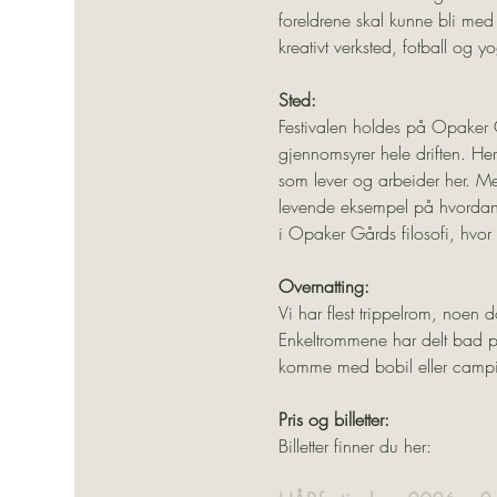
foreldrene skal kunne bli med
kreativt verksted, fotball og y
Sted:
Festivalen holdes på Opaker G
gjennomsyrer hele driften. He
som lever og arbeider her. Me
levende eksempel på hvordan v
i Opaker Gårds filosofi, hvor 
Overnatting:
Vi har flest trippelrom, noe
Enkeltrommene har delt bad på 
komme med bobil eller camp
Pris og billetter:
Billetter finner du her: