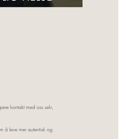
ypere kontakt med oss selv, 
om å leve mer autentisk og 