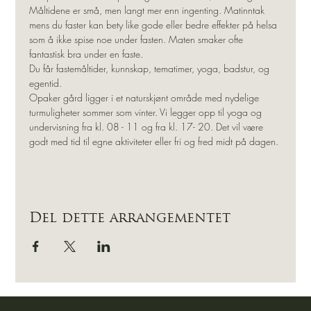
Måltidene er små, men langt mer enn ingenting. Matinntak 
mens du faster kan bety like gode eller bedre effekter på helsa 
som å ikke spise noe under fasten. Maten smaker ofte 
fantastisk bra under en faste.
Du får fastemåltider, kunnskap, tematimer, yoga, badstur, og 
egentid.
Opaker gård ligger i et naturskjønt område med nydelige 
turmuligheter sommer som vinter. Vi legger opp til yoga og 
undervisning fra kl. 08 - 11 og fra kl. 17- 20. Det vil være 
godt med tid til egne aktiviteter eller fri og fred midt på dagen.
Del dette arrangementet