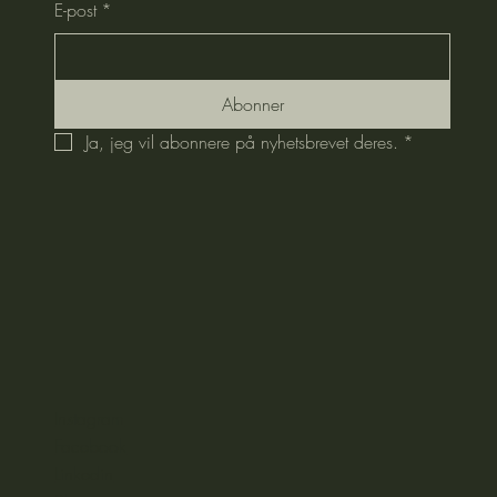
E-post
*
Abonner
Ja, jeg vil abonnere på nyhetsbrevet deres.
*
Instagram
Facebook
Linkedin