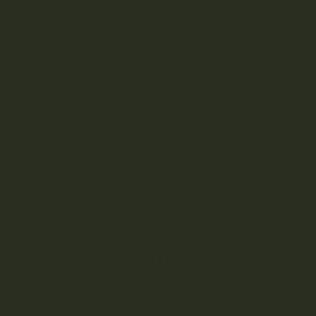
Opaker
Gård
Voks sammen med oss.
Abonnér på nyhetsbrevet vårt!